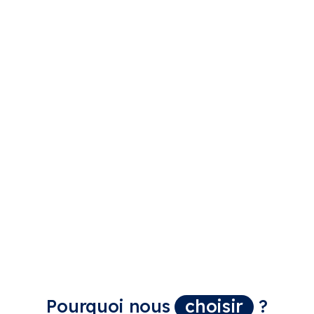
Bardage
Ossature bois
Un habillage
Abris, carports,
extérieur esthétique
terrasses, des
et isolant, en bois,
structures en bois
composite ou fibro-
sur mesure, durables
ciment, pour
et adaptées à votre
protéger et
mode de vie.
valoriser votre
façade.
Pourquoi nous
choisir
?