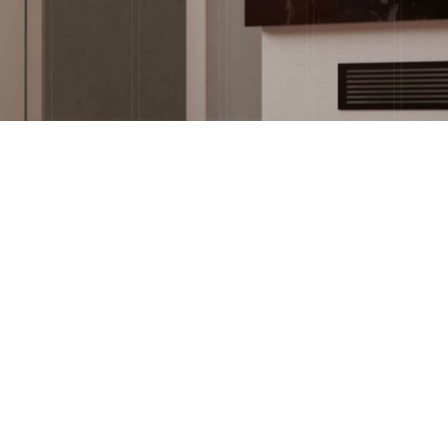
t
es
à bois ou pellets
performance,
design.
guidons vers le