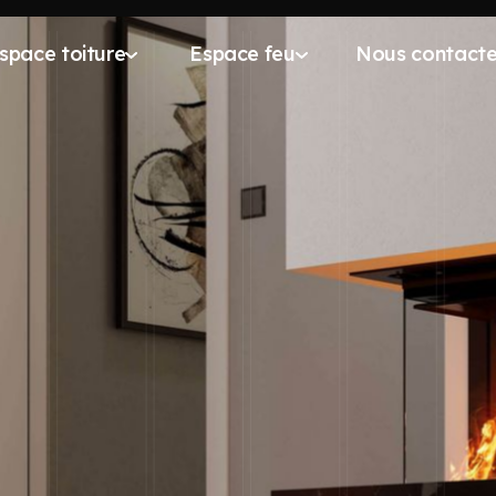
space toiture
Espace feu
Nous contacte