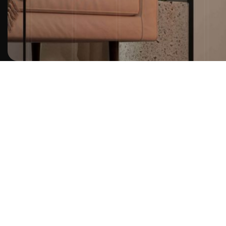
Poêles e
cheminé
Nos poêles 
combinent 
confort et 
Nous vous 