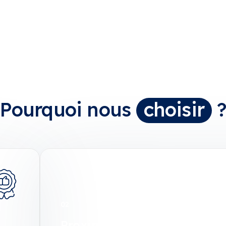
et efficace des fumées.
Pourquoi nous
choisir
02
Proximité et réactivité