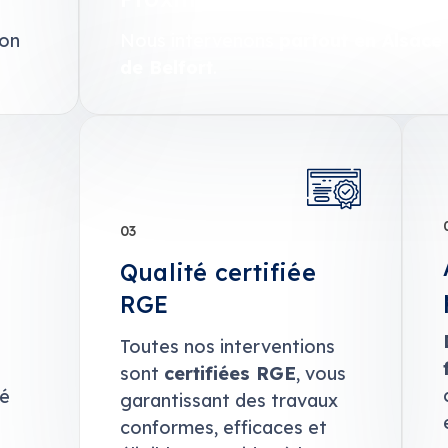
son
Nous intervenons
partout en Alsace 
de Belfort
.
03
Qualité certifiée
RGE
Toutes nos interventions
sont
certifiées RGE
, vous
sé
garantissant des travaux
conformes, efficaces et