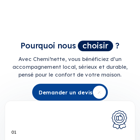
Pourquoi nous
choisir
?
Avec Chemi’nette, vous bénéficiez d’un
accompagnement local, sérieux et durable,
pensé pour le confort de votre maison.
Demander un devis
Demander un devis
01